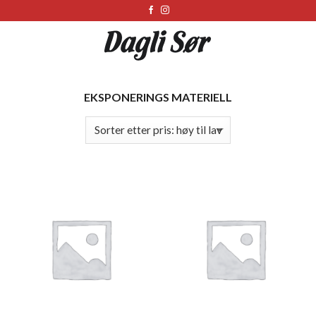
Skip
to
content
EKSPONERINGS MATERIELL