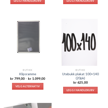
LEGG I HANDLEKURV
LEGG I HANDLEKURV
BUTIKK
BUTIKK
Utebukk plakat 100×140
Klipsramme
(20pk)
Prisområde:
kr
799,00
–
kr
1.099,00
kr 799,00
kr
625,00
til
VELG ALTERNATIV
kr 1.099,00
LEGG I HANDLEKURV