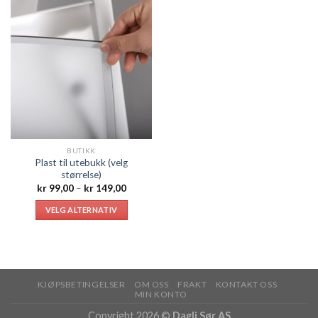
BUTIKK
Plast til utebukk (velg
størrelse)
Prisområde:
kr
99,00
–
kr
149,00
kr 99,00
til
VELG ALTERNATIV
kr 149,00
KJØPSBETINGELSER
OM OSS
FRAKT
KONTAKT OSS
MIN KONTO
Copyright 2026 ©
Dagli Sør AS