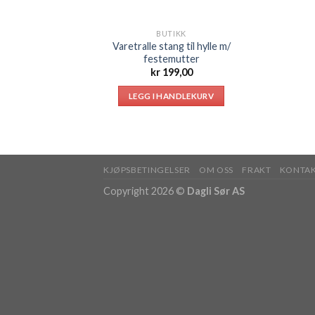
BUTIKK
Varetralle stang til hylle m/
festemutter
kr
199,00
LEGG I HANDLEKURV
KJØPSBETINGELSER
OM OSS
FRAKT
KONTAK
Copyright 2026 ©
Dagli Sør AS