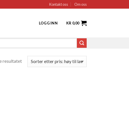
Kontakt oss
Om oss
LOGG INN
KR
0,00
e resultatet