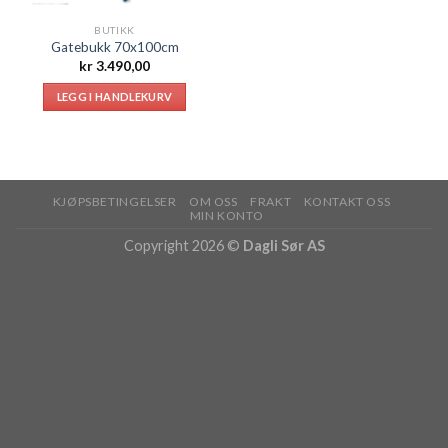
BUTIKK
Gatebukk 70x100cm
kr
3.490,00
LEGG I HANDLEKURV
KJØPSBETINGELSER
OM OSS
FRAKT
KONTAKT OSS
MIN KONTO
Copyright 2026 ©
Dagli Sør AS